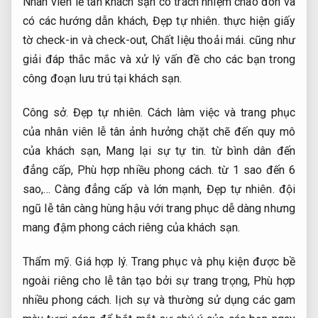
Nhân viên lễ tân khách sạn có trách nhiệm chào đón và
có các hướng dẫn khách,
Đẹp tự nhiên.
thực hiện giấy
tờ check-in và check-out,
Chất liệu thoải mái.
cũng như
giải đáp thắc mắc và xử lý vấn đề cho các bạn trong
công đoạn lưu trú tại khách sạn.
Công sở.
Đẹp tự nhiên.
Cách làm việc và trang phục
của nhân viên lễ tân ảnh hưởng chặt chẽ đến quy mô
của khách sạn,
Mang lại sự tự tin.
từ bình dân đến
đẳng cấp,
Phù hợp nhiều phong cách.
từ 1 sao đến 6
sao,… Càng đẳng cấp và lớn mạnh,
Đẹp tự nhiên.
đội
ngũ lễ tân càng hùng hậu với trang phục dễ dàng nhưng
mang đậm phong cách riêng của khách sạn.
Thẩm mỹ.
Giá hợp lý.
Trang phục và phụ kiện được bề
ngoài riêng cho lễ tân tạo bởi sự trang trọng,
Phù hợp
nhiều phong cách.
lịch sự và thường sử dụng các gam