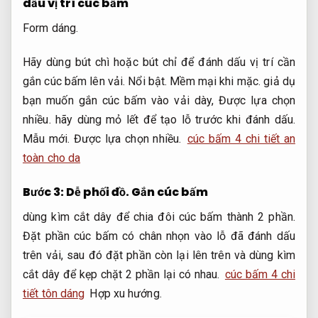
dấu vị trí cúc bấm
Form dáng.
Hãy dùng bút chì hoặc bút chỉ để đánh dấu vị trí cần
gắn cúc bấm lên vải.
Nổi bật.
Mềm mại khi mặc.
giả dụ
bạn muốn gắn cúc bấm vào vải dày,
Được lựa chọn
nhiều.
hãy dùng mỏ lết để tạo lỗ trước khi đánh dấu.
Mẫu mới.
Được lựa chọn nhiều.
cúc bấm 4 chi tiết an
toàn cho da
Bước 3:
Dễ phối đồ.
Gắn cúc bấm
dùng kìm cắt dây để chia đôi cúc bấm thành 2 phần.
Đặt phần cúc bấm có chân nhọn vào lỗ đã đánh dấu
trên vải, sau đó đặt phần còn lại lên trên và dùng kìm
cắt dây để kẹp chặt 2 phần lại có nhau.
cúc bấm 4 chi
tiết tôn dáng
Hợp xu hướng.